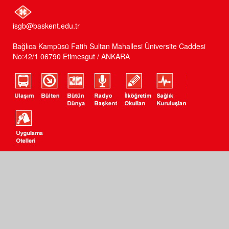
isgb@baskent.edu.tr
Bağlıca Kampüsü Fatih Sultan Mahallesi Üniversite Caddesi
No:42/1 06790 Etimesgut / ANKARA