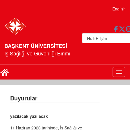
English
BAŞKENT ÜNİVERSİTESİ
İş Sağlığı ve Güvenliği Birimi
Toggl
Duyurular
yazılacak yazılacak
11 Haziran 2026 tarihinde, İş Sağlığı ve